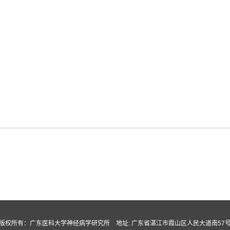
版权所有：广东医科大学神经病学研究所 地址: 广东省湛江市霞山区人民大道南57