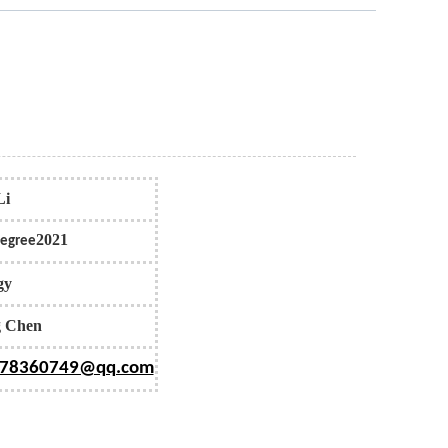
Li
2021
Degree
gy
g Chen
78360749@qq.com